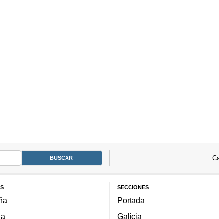
Ca
ES
SECCIONES
ña
Portada
ña
Galicia