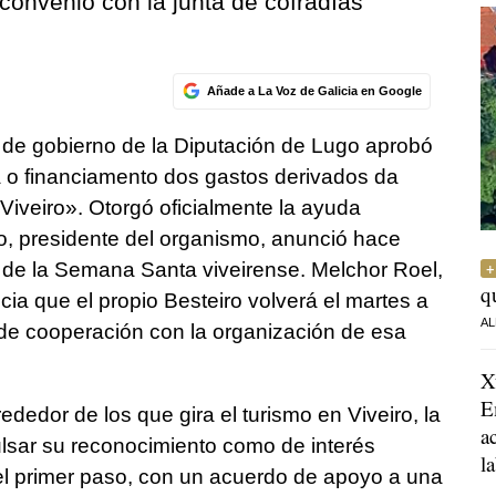
 convenio con la junta de cofradías
Añade a La Voz de Galicia en Google
ta de gobierno de la Diputación de Lugo aprobó
a o financiamento dos gastos derivados da
iveiro». Otorgó oficialmente la ayuda
o, presidente del organismo, anunció hace
s de la Semana Santa viveirense. Melchor Roel,
q
ncia que el propio Besteiro volverá el martes a
AL
o de cooperación con la organización de esa
X
E
dedor de los que gira el turismo en Viveiro, la
a
lsar su reconocimiento como de interés
l
o el primer paso, con un acuerdo de apoyo a una