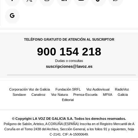
TELÉFONO GRATUITO DE ATENCIÓN AL SUSCRIPTOR
900 154 218
Dudas o consultas
suscripciones@lavoz.es
Corporación Voz de Galicia
Fundación SRFL
Voz Audiovisual
RadioVoz
Sondaxe
Canalvoz
Voz Natura
Prensa-Escuela
MPXA
Galicia
Editorial
© Copyright LA VOZ DE GALICIA S.A. Todos los derechos reservados.
Polígono de Sabón, Arteixo, A CORUÑA (ESPAÑA) Inscrita en el Registro Mercantil de A
Coruña en el Tomo 2438 del Archivo, Sección General, a los folios 91 y siguientes, hoja
C-2141. CIF: A-15000649.