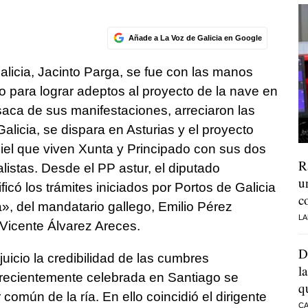
Añade a La Voz de Galicia en Google
Galicia, Jacinto Parga, se fue con las manos
eo para lograr adeptos al proyecto de la nave en
esaca de sus manifestaciones, arreciaron las
Galicia, se dispara en Asturias y el proyecto
iel que viven Xunta y Principado con sus dos
R
listas. Desde el PP astur, el diputado
u
icó los trámites iniciados por Portos de Galicia
c
, del mandatario gallego, Emilio Pérez
LA
Vicente Álvarez Areces.
D
uicio la credibilidad de las cumbres
l
 recientemente celebrada en Santiago se
q
común de la ría. En ello coincidió el dirigente
CA