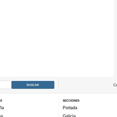
Ca
ES
SECCIONES
ña
Portada
ña
Galicia