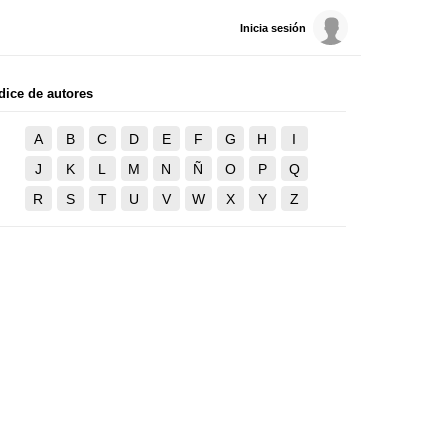
Inicia sesión
dice de autores
A
B
C
D
E
F
G
H
I
J
K
L
M
N
Ñ
O
P
Q
R
S
T
U
V
W
X
Y
Z