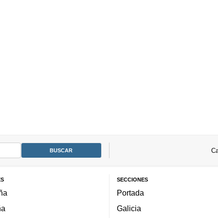
Ca
ES
SECCIONES
ña
Portada
ña
Galicia