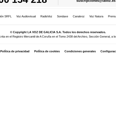
suscripciones@lavoz.es
ión SRFL
Voz Audiovisual
RadioVoz
Sondaxe
Canalvoz
Voz Natura
Prens
© Copyright LA VOZ DE GALICIA S.A. Todos los derechos reservados.
a en el Registro Mercantil de A Coruña en el Tomo 2438 del Archivo, Sección General, a los
Política de privacidad
Política de cookies
Condiciones generales
Configurac