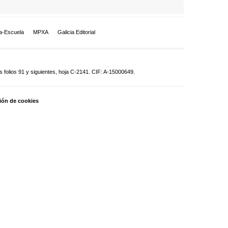
a-Escuela
MPXA
Galicia Editorial
 folios 91 y siguientes, hoja C-2141. CIF: A-15000649.
ión de cookies