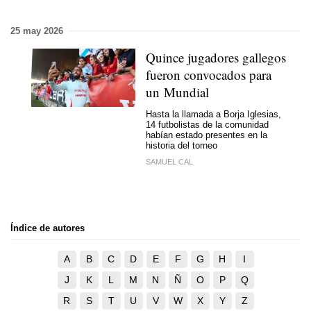
25 may 2026
Quince jugadores gallegos
fueron convocados para
un Mundial
Hasta la llamada a Borja Iglesias,
14 futbolistas de la comunidad
habían estado presentes en la
historia del torneo
SAMUEL CAL
Índice de autores
A
B
C
D
E
F
G
H
I
J
K
L
M
N
Ñ
O
P
Q
R
S
T
U
V
W
X
Y
Z