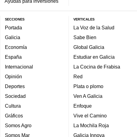
Ayudas para inversiones
SECCIONES
VERTICALES
Portada
La Voz de la Salud
Galicia
Sabe Bien
Economía
Global Galicia
España
Estudiar en Galicia
Internacional
La Cocina de Frabisa
Opinión
Red
Deportes
Plata o plomo
Sociedad
Ven A Galicia
Cultura
Enfoque
Gráficos
Vive el Camino
Somos Agro
La Mochila Roja
Somos Mar
Galicia Innova