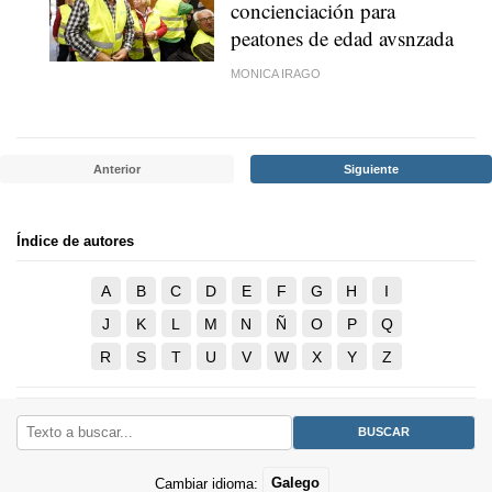
concienciación para
peatones de edad avsnzada
MONICA IRAGO
Anterior
Siguiente
Índice de autores
A
B
C
D
E
F
G
H
I
J
K
L
M
N
Ñ
O
P
Q
R
S
T
U
V
W
X
Y
Z
Cambiar idioma:
Galego