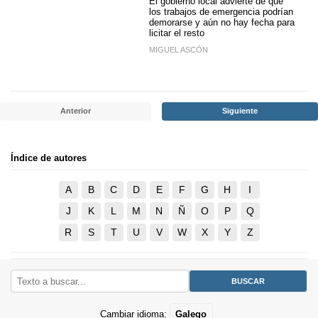
El gobierno local advierte de que
los trabajos de emergencia podrían
demorarse y aún no hay fecha para
licitar el resto
MIGUEL ASCÓN
Anterior
Siguiente
Índice de autores
A
B
C
D
E
F
G
H
I
J
K
L
M
N
Ñ
O
P
Q
R
S
T
U
V
W
X
Y
Z
Cambiar idioma:
Galego