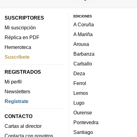
EDICIONES
SUSCRIPTORES
A Coruña
Mi suscripción
A Mariña
Réplica en PDF
Arousa
Hemeroteca
Barbanza
Suscríbete
Carballo
REGISTRADOS
Deza
Mi perfil
Ferrol
Newsletters
Lemos
Regístrate
Lugo
Ourense
CONTACTO
Pontevedra
Cartas al director
Santiago
Contacta con nosotros