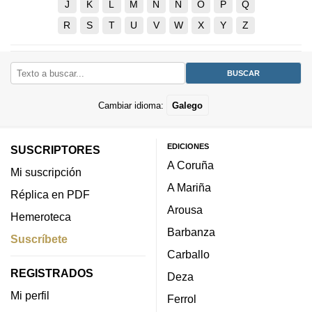
J
K
L
M
N
Ñ
O
P
Q
R
S
T
U
V
W
X
Y
Z
Cambiar idioma:
Galego
EDICIONES
SUSCRIPTORES
A Coruña
Mi suscripción
A Mariña
Réplica en PDF
Arousa
Hemeroteca
Barbanza
Suscríbete
Carballo
REGISTRADOS
Deza
Mi perfil
Ferrol