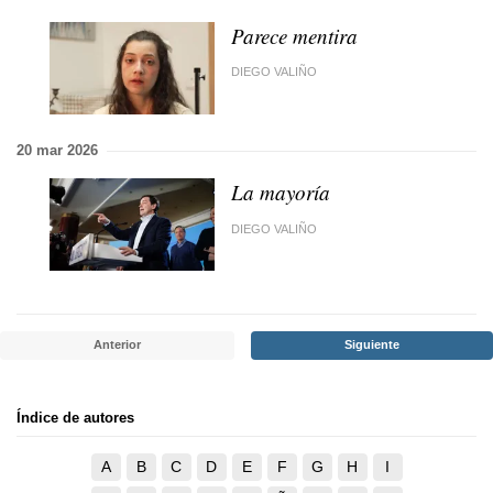
Parece mentira
DIEGO VALIÑO
20 mar 2026
La mayoría
DIEGO VALIÑO
Anterior
Siguiente
Índice de autores
A
B
C
D
E
F
G
H
I