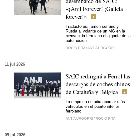
desembarco de SAIC:
«¡Anji Forever! ¡Galicia
forever!»
Traductores, jamón serrano y
Rueda al volante de un MG en la
bienvenida ferrolana al gigante de la
automoción
ROCÍO PITA
/
ANTÍA URGORRI
11 jul 2026
SAIC redirigirá a Ferrol las
descargas de coches chinos
de Cataluña y Bélgica
La empresa estudia aparcar más
vehículos en el puerto interior
ferrolano
ANTÍA URGORRI
/
ROCÍO PITA
09 jul 2026