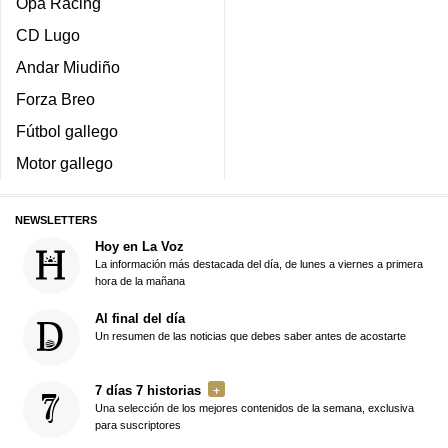
Opa Racing
CD Lugo
Andar Miudiño
Forza Breo
Fútbol gallego
Motor gallego
NEWSLETTERS
Hoy en La Voz
La información más destacada del día, de lunes a viernes a primera
hora de la mañana
Al final del día
Un resumen de las noticias que debes saber antes de acostarte
7 días 7 historias
Una selección de los mejores contenidos de la semana, exclusiva
para suscriptores