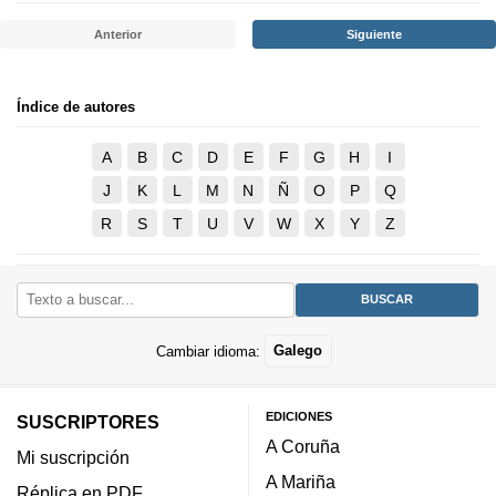
Anterior
Siguiente
Índice de autores
A
B
C
D
E
F
G
H
I
J
K
L
M
N
Ñ
O
P
Q
R
S
T
U
V
W
X
Y
Z
Cambiar idioma:
Galego
EDICIONES
SUSCRIPTORES
A Coruña
Mi suscripción
A Mariña
Réplica en PDF