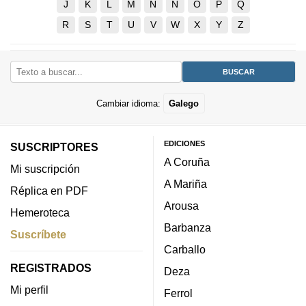
J
K
L
M
N
Ñ
O
P
Q
R
S
T
U
V
W
X
Y
Z
Cambiar idioma:
Galego
EDICIONES
SUSCRIPTORES
A Coruña
Mi suscripción
A Mariña
Réplica en PDF
Arousa
Hemeroteca
Barbanza
Suscríbete
Carballo
REGISTRADOS
Deza
Mi perfil
Ferrol