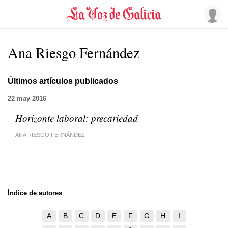
Ana Riesgo Fernández
Últimos artículos publicados
22 may 2016
Horizonte laboral: precariedad
ANA RIESGO FERNÁNDEZ
Índice de autores
A
B
C
D
E
F
G
H
I