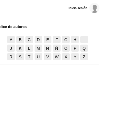
Inicia sesión
dice de autores
A
B
C
D
E
F
G
H
I
J
K
L
M
N
Ñ
O
P
Q
R
S
T
U
V
W
X
Y
Z