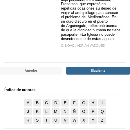
Francisco, que expresó en
repetidas ocasiones su deseo de
viajar al archipiélago para conocer
el problema del Mediterráneo. En
su duro discuro en el puerto
de Arguineguín, reflexionó acerca
de que la dignidad humana no tiene
pasaporte: «La Iglesia no puede
desentenderse de estas aguas»
C. NOVO
/
ADRIÁN VÁZQUEZ
Anterior
Siguiente
Índice de autores
A
B
C
D
E
F
G
H
I
J
K
L
M
N
Ñ
O
P
Q
R
S
T
U
V
W
X
Y
Z