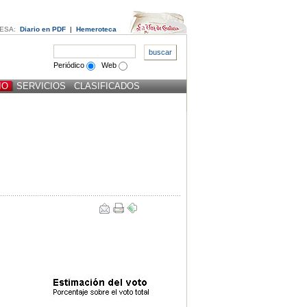
ESA:
Diario en PDF
|
Hemeroteca
Periódico
Web
IO
SERVICIOS
CLASIFICADOS