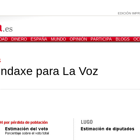
EDICIÓN IMPR
DAD
DINERO
ESPAÑA
MUNDO
OPINIÓN
PARTICIPA
BLOGS
OC
S
ndaxe para La Voz