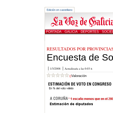
Edición en castellano
PORTADA
GALICIA
DEPORTES
SOCIE
CANALES
ED. IMPRESA
RESULTADOS POR PROVINCIA
Encuesta de So
1/3/2008
Actualizada a las 0:03 h
Valoración
()