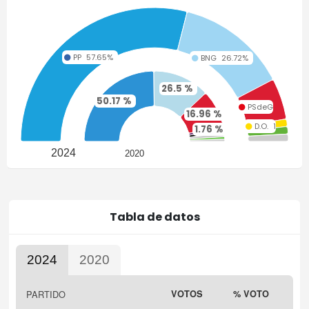
PP
57.65%
BNG
26.72%
26.5 %
50.17 %
PSdeG
9.9%
16.96 %
D.O.
1.8%
1.76 %
1.76 %
VOX
1.8%
1.73 %
1.06 %
NULOS
1.76%
1.06 %
2024
2020
Tabla de datos
2024
2020
Highcharts.com
PARTIDO
VOTOS
% VOTO