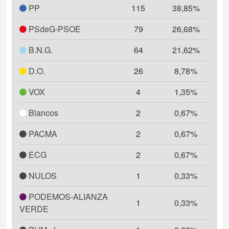
PP
115
38,85%
PSdeG-PSOE
79
26,68%
B.N.G.
64
21,62%
D.O.
26
8,78%
VOX
4
1,35%
Blancos
2
0,67%
PACMA
2
0,67%
ECG
2
0,67%
NULOS
1
0,33%
PODEMOS-ALIANZA
1
0,33%
VERDE