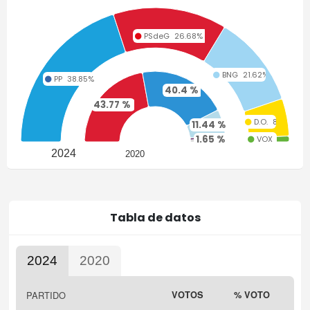
PSdeG
26.68%
BNG
21.62%
PP
38.85%
40.4 %
43.77 %
D.O.
8.78%
11.44 %
1.68 %
1.65 %
VOX
1.35%
2024
2020
Tabla de datos
2024
2020
Highcharts.com
PARTIDO
VOTOS
% VOTO