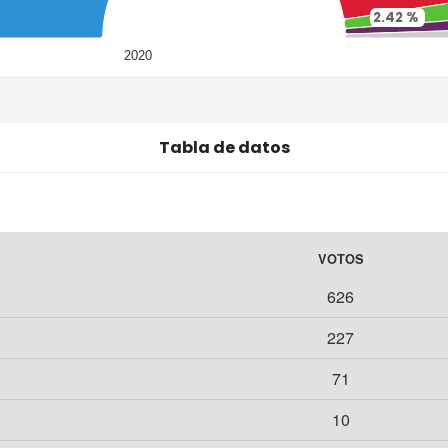
2.42 %
1.41 %
1.01 %
2020
Tabla de datos
VOTOS
626
227
71
10