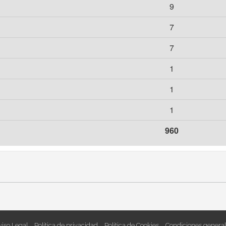
9
7
7
1
1
1
960
iso Legal
Política de privacidad
Política de Cookies
Condiciones general