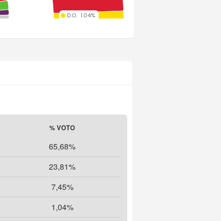
D.O.
1.04%
% VOTO
65,68%
23,81%
7,45%
1,04%