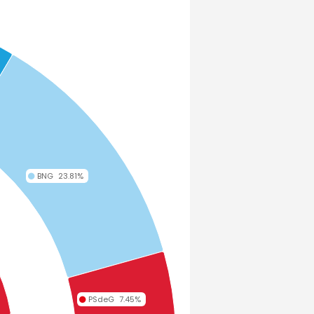
BNG
23.81%
PSdeG
7.45%