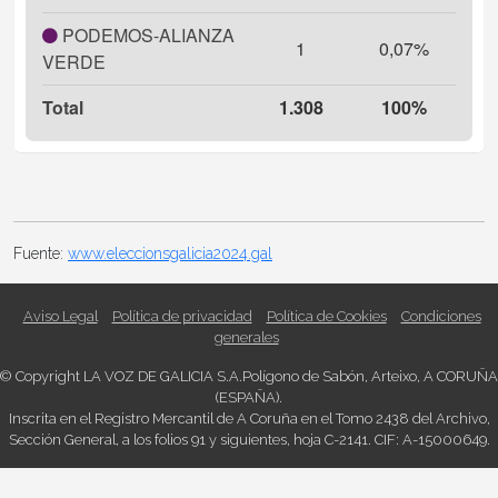
PODEMOS-ALIANZA
1
0,07%
VERDE
Total
1.308
100%
Fuente:
www.eleccionsgalicia2024.gal
Aviso Legal
Política de privacidad
Política de Cookies
Condiciones
generales
© Copyright
LA VOZ DE GALICIA S.A.
Polígono de Sabón
,
Arteixo
,
A CORUÑA
(
ES
PAÑA)
.
Inscrita en el Registro Mercantil de A Coruña en el Tomo 2438 del Archivo,
Sección General, a los folios 91 y siguientes, hoja C-2141. CIF: A-15000649.