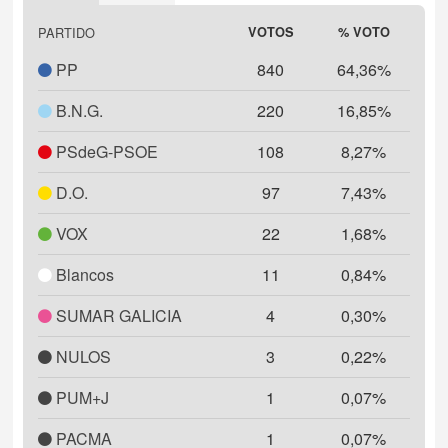
Highcharts.com
PARTIDO
VOTOS
% VOTO
PP
840
64,36%
B.N.G.
220
16,85%
PSdeG-PSOE
108
8,27%
D.O.
97
7,43%
VOX
22
1,68%
Blancos
11
0,84%
SUMAR GALICIA
4
0,30%
NULOS
3
0,22%
PUM+J
1
0,07%
PACMA
1
0,07%