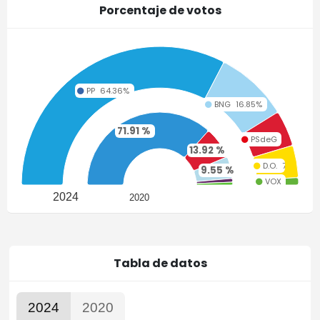
Porcentaje de votos
PP
64.36%
BNG
16.85%
71.91 %
PSdeG
8.27%
13.92 %
D.O.
7.43%
9.55 %
1.64 %
VOX
1.68%
1.23 %
2024
2020
Tabla de datos
2024
2020