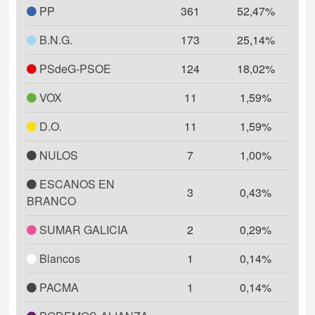
PP
361
52,47%
B.N.G.
173
25,14%
PSdeG-PSOE
124
18,02%
VOX
11
1,59%
D.O.
11
1,59%
NULOS
7
1,00%
ESCANOS EN
3
0,43%
BRANCO
SUMAR GALICIA
2
0,29%
Blancos
1
0,14%
PACMA
1
0,14%