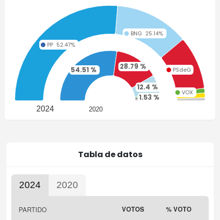
BNG
25.14%
PP
52.47%
28.79 %
54.51 %
PSdeG
18.02%
12.4 %
VOX
1.59%
1.53 %
D.O.
1.59%
1.53 %
1.35 %
2024
2020
Tabla de datos
2024
2020
Highcharts.com
PARTIDO
VOTOS
% VOTO