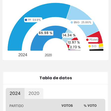
PP
59.8%
BNG
25.86%
65.98 %
14.34 %
PSdeG
8.62%
12.97 %
D.O.
2.22%
2.73 %
NULOS
1.5%
2.32 %
1.48 %
ECG
1.25%
2024
2020
Tabla de datos
2024
2020
Highcharts.com
PARTIDO
VOTOS
% VOTO