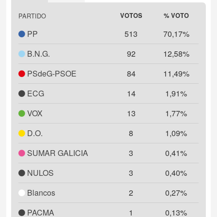
Highcharts.com
PARTIDO
VOTOS
% VOTO
PP
513
70,17%
B.N.G.
92
12,58%
PSdeG-PSOE
84
11,49%
ECG
14
1,91%
VOX
13
1,77%
D.O.
8
1,09%
SUMAR GALICIA
3
0,41%
NULOS
3
0,40%
Blancos
2
0,27%
PACMA
1
0,13%