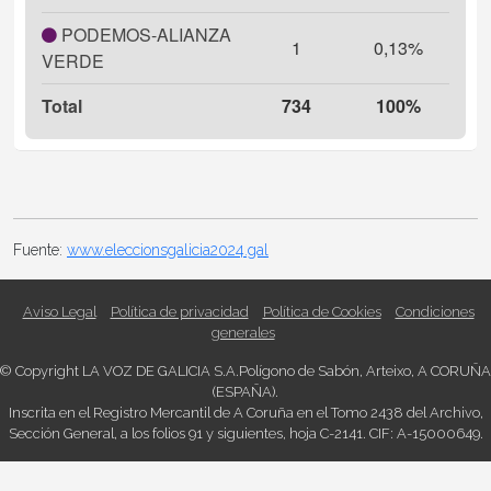
PODEMOS-ALIANZA
1
0,13%
VERDE
Total
734
100%
Fuente:
www.eleccionsgalicia2024.gal
Aviso Legal
Política de privacidad
Política de Cookies
Condiciones
generales
© Copyright
LA VOZ DE GALICIA S.A.
Polígono de Sabón
,
Arteixo
,
A CORUÑA
(
ES
PAÑA)
.
Inscrita en el Registro Mercantil de A Coruña en el Tomo 2438 del Archivo,
Sección General, a los folios 91 y siguientes, hoja C-2141. CIF: A-15000649.