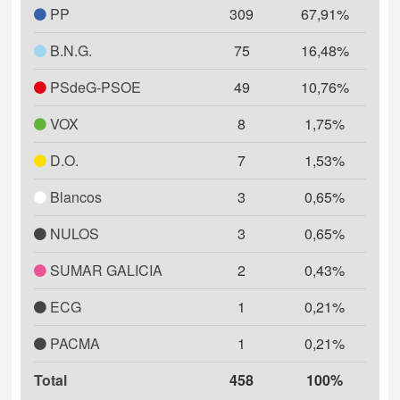
PP
309
67,91%
B.N.G.
75
16,48%
PSdeG-PSOE
49
10,76%
VOX
8
1,75%
D.O.
7
1,53%
Blancos
3
0,65%
NULOS
3
0,65%
SUMAR GALICIA
2
0,43%
ECG
1
0,21%
PACMA
1
0,21%
Total
458
100%