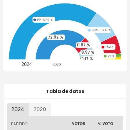
PP
67.91%
BNG
16.48%
72.92 %
11.87 %
PSdeG
10.76%
9.97 %
VOX
1.75%
3.08 %
1.17 %
D.O.
1.53%
2024
2020
Tabla de datos
2024
2020
Highcharts.com
PARTIDO
VOTOS
% VOTO