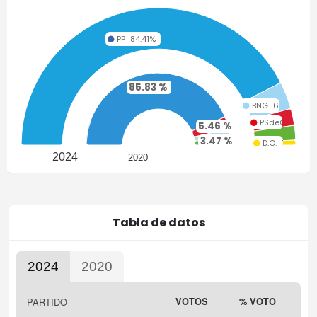
PP
84.41%
85.83 %
BNG
6.38%
PSdeG
3.95%
5.46 %
3.6 %
VOX
3.44%
3.47 %
D.O.
1.14%
2024
2020
Tabla de datos
2024
2020
Highcharts.com
PARTIDO
VOTOS
% VOTO