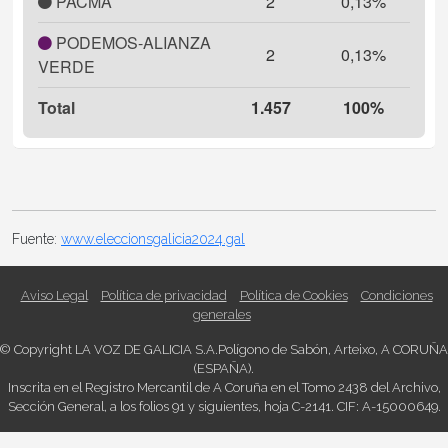
PACMA
2
0,13%
PODEMOS-ALIANZA
2
0,13%
VERDE
Total
1.457
100%
Fuente:
www.eleccionsgalicia2024.gal
Aviso Legal
Política de privacidad
Política de Cookies
Condiciones
generales
© Copyright
LA VOZ DE GALICIA S.A.
Polígono de Sabón
,
Arteixo
,
A CORUÑA
(
ES
PAÑA)
.
Inscrita en el Registro Mercantil de A Coruña en el Tomo 2438 del Archivo,
Sección General, a los folios 91 y siguientes, hoja C-2141. CIF: A-15000649.