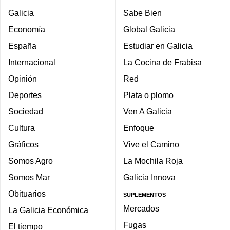
Galicia
Sabe Bien
Economía
Global Galicia
España
Estudiar en Galicia
Internacional
La Cocina de Frabisa
Opinión
Red
Deportes
Plata o plomo
Sociedad
Ven A Galicia
Cultura
Enfoque
Gráficos
Vive el Camino
Somos Agro
La Mochila Roja
Somos Mar
Galicia Innova
Obituarios
SUPLEMENTOS
Mercados
La Galicia Económica
Fugas
El tiempo