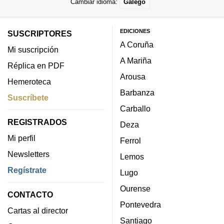
Cambiar idioma:
Galego
EDICIONES
SUSCRIPTORES
A Coruña
Mi suscripción
A Mariña
Réplica en PDF
Arousa
Hemeroteca
Barbanza
Suscríbete
Carballo
REGISTRADOS
Deza
Mi perfil
Ferrol
Newsletters
Lemos
Regístrate
Lugo
Ourense
CONTACTO
Pontevedra
Cartas al director
Santiago