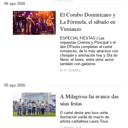
06 ago 2026
El Combo Dominicano y
La Fórmula, el sábado en
Vimianzo
ESPECIAL FIESTAS | Las
orquestas Cinema y Principal o el
dúo D'Festa completan el cartel
vimiancés, de lo más atractivo con
choripán y animación hoy y Día do
Neno, el lunes, entre otros actos
también con gaiteiros
M. R. SUÁREZ
05 ago 2026
A Milagrosa fai avance das
súas festas
O cartel deste ano loce unha
ilustración saída do maxín da
artista carballesa Laura Tova
Z. ARNAU, P. B.