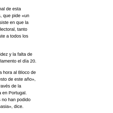
nal de esta
s, que pide «un
siste en que la
ectoral, tanto
ste a todos los
dez y la falta de
rlamento el día 20.
a hora al Bloco de
esto de este año»,
ravés de la
a en Portugal.
s no han podido
asia», dice.