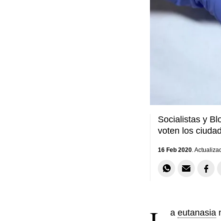
Socialistas y Bl
voten los ciuda
16 Feb 2020
. Actualiza
L
a
eutanasia
n