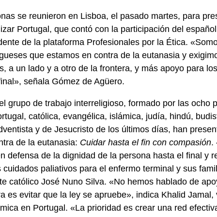
as se reunieron en Lisboa, el pasado martes, para pres
zar Portugal, que contó con la participación del españ
dente de la plataforma Profesionales por la Ética. «Som
gueses que estamos en contra de la eutanasia y exigim
s, a un lado y a otro de la frontera, y más apoyo para l
 final», señala Gómez de Agüero.
 grupo de trabajo interreligioso, formado por las ocho p
tugal, católica, evangélica, islámica, judía, hindú, bud
dventista y de Jesucristo de los últimos días, han prese
ntra de la eutanasia:
Cuidar hasta el fin con compasión
.
 defensa de la dignidad de la persona hasta el final y re
 cuidados paliativos para el enfermo terminal y sus famil
te católico José Nuno Silva. «No hemos hablado de apoy
a es evitar que la ley se apruebe», indica Khalid Jamal,
mica en Portugal. «La prioridad es crear una red efecti