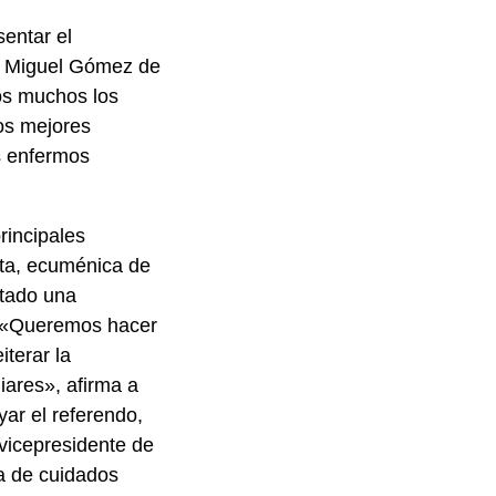
entar el
ol Miguel Gómez de
os muchos los
os mejores
os enfermos
rincipales
ista, ecuménica de
ntado una
 «Queremos hacer
iterar la
iares», afirma a
ar el referendo,
 vicepresidente de
va de cuidados