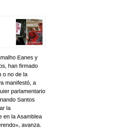
Ramalho Eanes y
os, han firmado
 o no de la
va manifestó, a
uier parlamentario
ernando Santos
ar la
te en la Asamblea
erendo», avanza.