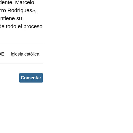
idente, Marcelo
rro Rodrígues»,
ntiene su
de todo el proceso
OE
Iglesia católica
Comentar