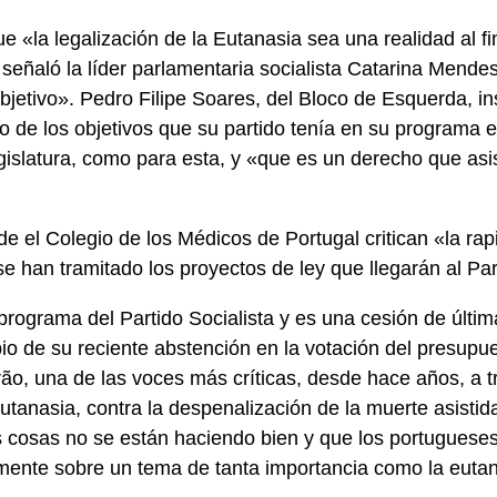
e «la legalización de la Eutanasia sea una realidad al fi
 señaló la líder parlamentaria socialista Catarina Mende
jetivo». Pedro Filipe Soares, del Bloco de Esquerda, in
o de los objetivos que su partido tenía en su programa el
egislatura, como para esta, y «que es un derecho que asi
 el Colegio de los Médicos de Portugal critican «la rapi
se han tramitado los proyectos de ley que llegarán al Pa
programa del Partido Socialista y es una cesión de últim
o de su reciente abstención en la votación del presupu
ão, una de las voces más críticas, desde hace años, a t
tanasia, contra la despenalización de la muerte asistid
cosas no se están haciendo bien y que los portuguese
ente sobre un tema de tanta importancia como la eutan