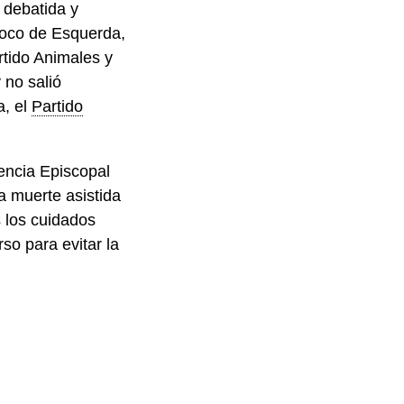
 debatida y
Bloco de Esquerda,
rtido Animales y
 no salió
a, el
Partido
encia Episcopal
a muerte asistida
 los cuidados
so para evitar la