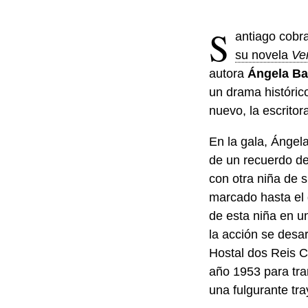
S
antiago cobr
su novela
Ver
autora
Ángela B
un drama históric
nuevo, la escrito
En la gala, Ángel
de un recuerdo de 
con otra niña de 
marcado hasta el d
de esta niña en u
la acción se desar
Hostal dos Reis C
año 1953 para tra
una fulgurante tr