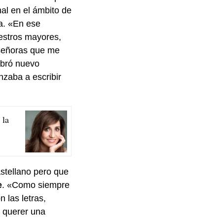
al en el ámbito de
la. «En ese
estros mayores,
 señoras que me
obró nuevo
nzaba a escribir
 la
astellano pero que
e
. «Como siempre
 las letras,
l querer una