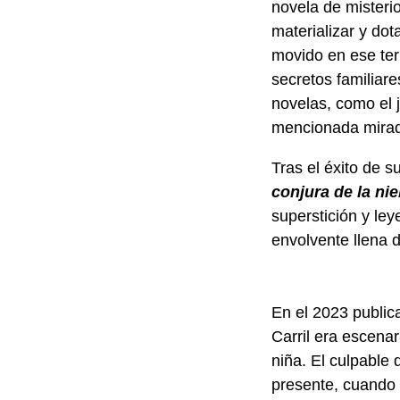
novela de misteri
materializar y dot
movido en ese terr
secretos familia
novelas, como el 
mencionada mirad
Tras el éxito de s
conjura de la nie
superstición y ley
envolvente llena d
En el 2023 public
Carril era escena
niña. El culpable 
presente, cuando h