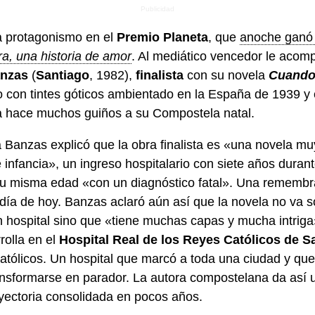
a protagonismo en el
Premio Planeta
, que
anoche ganó 
a, una historia de amor
. Al mediático vencedor le acomp
anzas
(
Santiago
, 1982),
finalista
con su novela
Cuando 
o con tintes góticos ambientado en la España de 1939 y 
ra hace muchos guiños a su Compostela natal.
a Banzas explicó que la obra finalista es «una novela mu
infancia», un ingreso hospitalario con siete años durant
su misma edad «con un diagnóstico fatal». Una remembr
ía de hoy. Banzas aclaró aún así que la novela no va sol
n hospital sino que «tiene muchas capas y mucha intriga
rolla en el
Hospital Real de los Reyes Católicos de S
atólicos. Un hospital que marcó a toda una ciudad y que 
nsformarse en parador. La autora compostelana da así
ayectoria consolidada en pocos años.