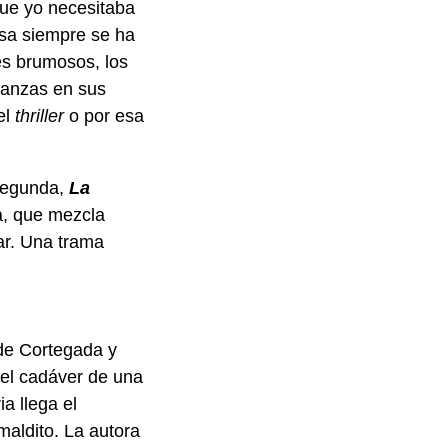
que yo necesitaba
uesa siempre se ha
jes brumosos, los
janzas en sus
el
thriller
o por esa
 segunda,
La
a, que mezcla
ar. Una trama
 de Cortegada y
 el cadáver de una
a llega el
maldito. La autora