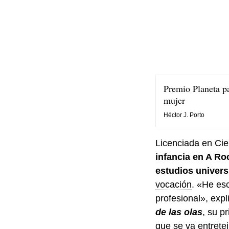
Premio Planeta pa
mujer
Héctor J. Porto
Licenciada en Cie
infancia en A Ro
estudios univers
vocación
. «He es
profesional», exp
de las olas
, su p
que se va entrete