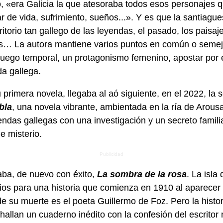
o, «era Galicia la que atesoraba todos esos personajes 
ar de vida, sufrimiento, sueños...». Y es que la santiag
itorio tan gallego de las leyendas, el pasado, los paisa
res… La autora mantiene varios puntos en común o seme
juego temporal, un protagonismo femenino, apostar por 
a gallega.
u primera novela, llegaba al aó siguiente, en el 2022, la
bla
, una novela vibrante, ambientada en la ría de Arous
endas gallegas con una investigación y un secreto famili
e misterio.
aba, de nuevo con éxito,
La sombra de la rosa
. La isla
rios para una historia que comienza en 1910 al aparecer
de su muerte es el poeta Guillermo de Foz. Pero la histori
allan un cuaderno inédito con la confesión del escritor 