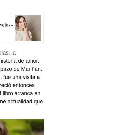
velas»
las, la
historia de amor,
l pazo de Mariñán
.
 fue una visita a
areció entonces
l libro arranca en
ne actualidad que