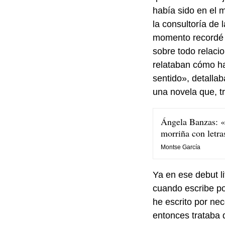
había sido en el 
la consultoría de 
momento recordé t
sobre todo relaci
relataban cómo ha
sentido», detalla
una novela que, tr
Ángela Banzas: «E
morriña con letra
Montse García
Ya en ese debut l
cuando escribe po
he escrito por ne
entonces trataba 