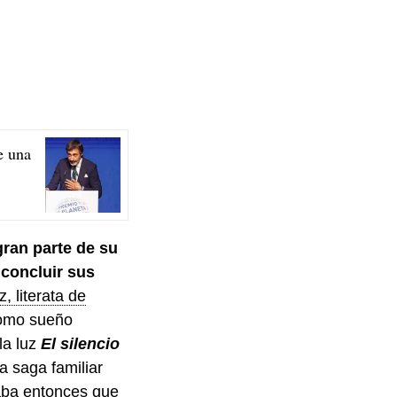
e una
gran parte de su
 concluir sus
, literata de
como sueño
la luz
El silencio
a saga familiar
raba entonces que