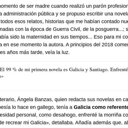
momento de ser madre cuando realizó un parón profesion
la administración pública y se propuso escribir una nove
odos esos relatos, historias que me habían contado nu
onadas con la época de Guerra Civil, de la posguerra...;
bía sido la maternidad en sus tiempos... Eso para mi c
ba en ese momento la autora. A principios del 2018 come
es años más tarde, veía la luz.
l 99 % de mi primera novela es Galicia y Santiago. Enfrenté
s»
iterario, Ángela Banzas, quien redacta sus novelas en c
esía lo hace en gallego, tenía a
Galicia como referent
cesidad personal, como desahogo, enfrenté la morriña con
de recrear mi Galicia», detallaba. Añadía además que, a