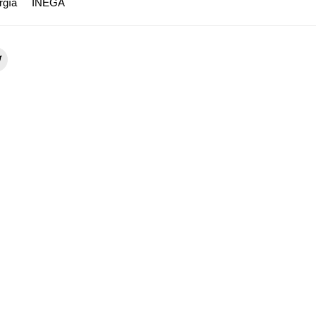
rgía
INEGA