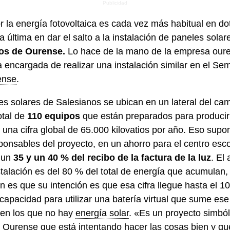
r la
energía
fotovoltaica es cada vez más habitual en do
a última en dar el salto a la instalación de paneles solar
nos de Ourense.
Lo hace de la mano de la empresa ou
 encargada de realizar una instalación similar en el Sem
ense
.
s solares de Salesianos se ubican en un lateral del ca
otal de
110 equipos
que están preparados para producir 4
 una cifra global de 65.000 kilovatios por año. Eso supo
sponsables del proyecto, en un ahorro para el centro esc
 un
35 y un 40 % del recibo de la factura de la luz
. El
stalación es del 80 % del total de energía que acumulan
n es que su intención es que esa cifra llegue hasta el 1
apacidad para utilizar una batería virtual que sume ese
 en los que no hay
energía solar
. «Es un proyecto simból
urense que está intentando hacer las cosas bien y que