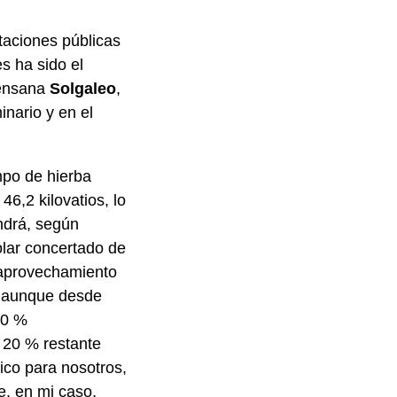
taciones públicas
es ha sido el
rensana
Solgaleo
,
inario y en el
mpo de hierba
6,2 kilovatios, lo
ndrá, según
olar concertado de
 aprovechamiento
, aunque desde
00 %
 20 % restante
ico para nosotros,
, en mi caso,