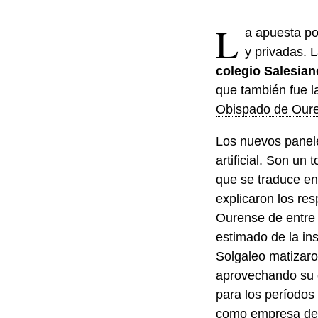
L
a apuesta po
y privadas. L
colegio Salesia
que también fue la
Obispado de Our
Los nuevos panele
artificial. Son un t
que se traduce en
explicaron los re
Ourense de entre
estimado de la in
Solgaleo matizaro
aprovechando su c
para los períodos
como empresa de O