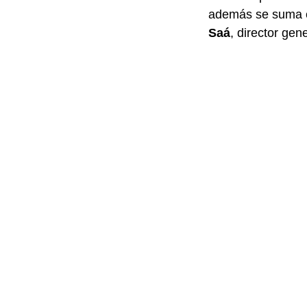
además se suma e
Saá
, director ge