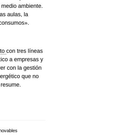
l medio ambiente.
as aulas, la
s consumos».
nto
con tres líneas
tico a empresas y
er con la gestión
nergético que no
, resume.
novables