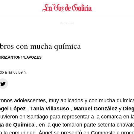
ebros con mucha química
TRIZ.ANTON@LAVOZ.ES
ado a las 03:09 h.
umnos adolescentes, muy aplicados y con mucha química
gel López
,
Tania Villasuso
,
Manuel González
y
Die
uvieron en Santiago para representar a la comarca en la
ga de Química
, en la que tomaron parte setenta chaval
da la comunidad. Ángel se presentó en Compostela proc