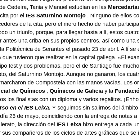
de Cedeira, Tania y Manuel estudian en las
Mercedaria
cita por el
IES Saturnino Montojo
. Ninguno de ellos co
cedores de la cita, pero el mero hecho de haber particip
do un triunfo, porque, para llegar hasta allí, estos cuatr
r antes una criba en sus propios centros, así como una 
la Politécnica de Serantes el pasado 23 de abril. Allí se
a que tuvieron que realizar en la capital gallega. «El exa
ipo test y dos problemas, pero el de Santiago fue mucho 
o, del Saturnino Montojo. Aunque no ganaron, los cuatr
 marcharon de Compostela con las manos vacías. Los or
icial de Químicos
,
Químicos de Galicia
y la
Fundació
s los finalistas con un diploma y varios regalitos. ¡Enh
so en el IES Leixa.
Y seguimos sin salirnos del ámbit
día 26 de mayo, coincidiendo con la entrega de notas a
erato, la dirección del
IES Leixa
hizo entrega a cada un
r sus compañeros de los ciclos de artes gráficas que se 