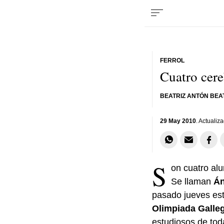
FERROL
Cuatro cer
BEATRIZ ANTÓN BEA
29 May 2010
. Actualiz
S
on cuatro al
Se llaman
Án
pasado jueves est
Olimpiada Galle
estudiosos de to