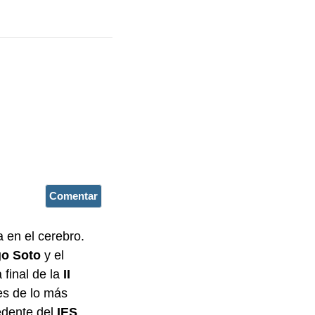
Comentar
 en el cerebro.
go Soto
y el
 final de la
II
es de lo más
edente del
IES