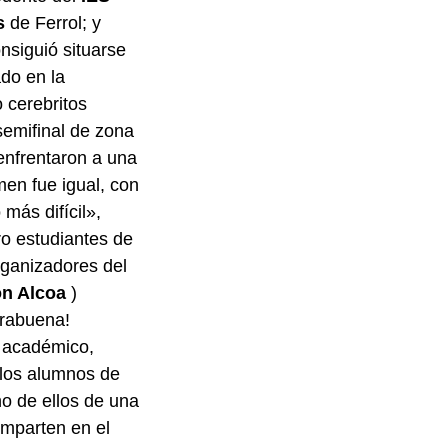
s
de Ferrol; y
nsiguió situarse
ado en la
o cerebritos
semifinal de zona
 enfrentaron a una
men fue igual, con
más difícil»,
o estudiantes de
ganizadores del
n Alcoa
)
orabuena!
o académico,
 los alumnos de
o de ellos de una
imparten en el