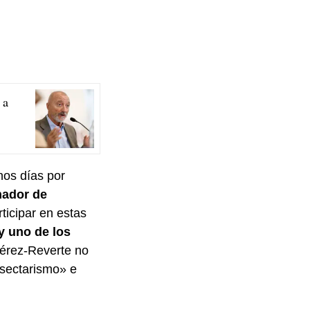
 a
nos días por
nador de
icipar en estas
y uno de los
érez-Reverte no
sectarismo» e