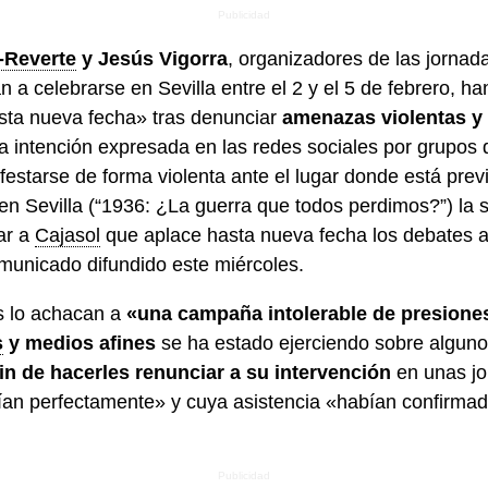
-Reverte
y Jesús Vigorra
, organizadores de las jornad
 a celebrarse en Sevilla entre el 2 y el 5 de febrero, h
ta nueva fecha» tras denunciar
amenazas violentas y 
a intención expresada en las redes sociales por grupos d
starse de forma violenta ante el lugar donde está previs
 en Sevilla (“1936: ¿La guerra que todos perdimos?”) l
ar a
Cajasol
que aplace hasta nueva fecha los debates 
municado difundido este miércoles.
s lo achacan a
«una campaña intolerable de presione
s
y medios afines
se ha estado ejerciendo sobre alguno
in de hacerles renunciar a su intervención
en unas jo
ían perfectamente» y cuya asistencia «habían confirma