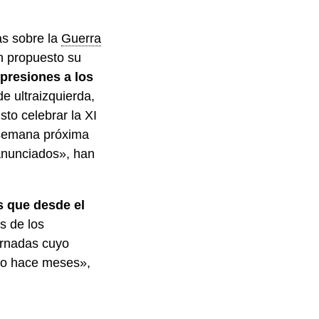
as sobre la
Guerra
an propuesto su
presiones a los
e ultraizquierda,
to celebrar la XI
a semana próxima
anunciados», han
s que desde el
s de los
rnadas cuyo
do hace meses»,