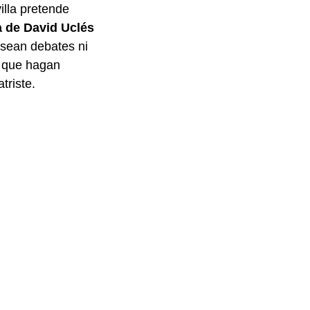
illa pretende
a de David Uclés
esean debates ni
que hagan
triste.