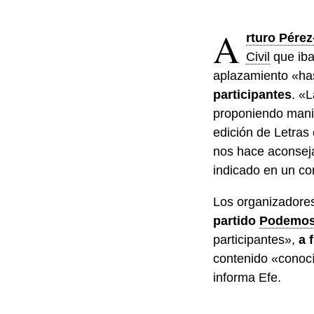
A
rturo Pérez
Civil
que iban
aplazamiento «has
participantes
. «L
proponiendo manife
edición de Letras
nos hace aconsej
indicado en un co
Los organizadore
partido
Podemo
participantes»,
a f
contenido «conoc
informa Efe.