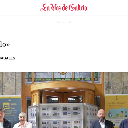
llo»
TABALES