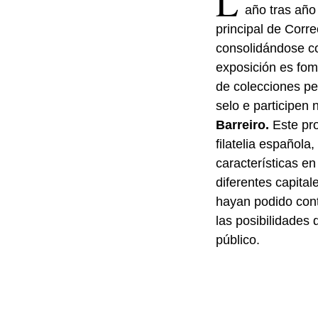
L
año tras año 
principal de Corr
consolidándose com
exposición es fome
de colecciones pe
selo e participen n
Barreiro.
Este pro
filatelia español
características en
diferentes capital
hayan podido cont
las posibilidades 
público.