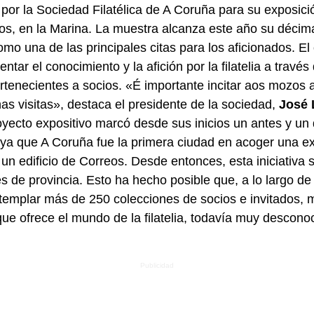
por la Sociedad Filatélica de A Coruña para su exposició
eos, en la Marina. La muestra alcanza este año su décima
o una de las principales citas para los aficionados. El 
ntar el conocimiento y la afición por la filatelia a travé
rtenecientes a socios. «
É importante incitar aos mozos 
as visitas», d
estaca el presidente de la sociedad,
José 
yecto expositivo marcó desde sus inicios un antes y un
a, ya que A Coruña fue la primera ciudad en acoger una e
 un edificio de Correos. Desde entonces, esta iniciativa 
es de provincia. Esto ha hecho posible que, a lo largo de
emplar más de 250 colecciones de socios e invitados, 
que ofrece el mundo de la filatelia, todavía muy descono