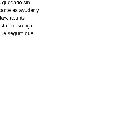
s quedado sin
tante es ayudar y
rta», apunta
a por su hija.
que seguro que