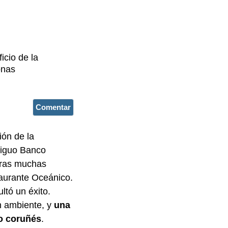
cio de la
onas
Comentar
ión de la
tiguo Banco
 Tras muchas
taurante Oceánico.
ltó un éxito.
n ambiente, y
una
no coruñés
.