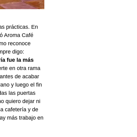
as prácticas. En
ntó Aroma Café
omo reconoce
mpre digo:
ía fue la más
erte en otra rama
 antes de acabar
ano y luego el fin
as las puertas
o quiero dejar ni
a cafetería y de
hay más trabajo en