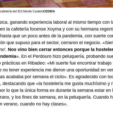
cafetería del IES Monte Castelo
CEDIDA
ica, ganando experiencia laboral al mismo tiempo con l
ó en la cafetería focense Xoyma y con su hermana rege
 hasta que un poco antes de la pandemia, con suerte c
rón que supuso para el sector, cerraron el negocio. «Sie
no'.
Nos vino bien cerrar entonces porque la hosteler
pandemia
». En el Perdouro hizo peluquería, probando su
o prácticas en Ribadeo: «Mi suerte fue encontrar trabajo
de no tener experiencia me dieron una oportunidad en ver
s acababa por semana el ciclo». Es agradecido con tod
n, destacando que «la hostelería me gusta muchísimo y n
por lo que la única forma es durante la semana estar en l
rano, y los fines de semana, en la peluquería. Cuando 
en verano, cuando no hay clases».