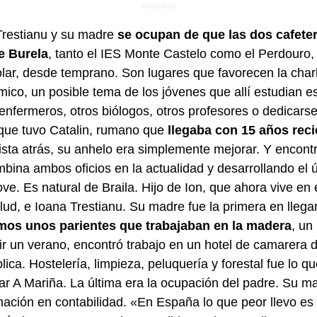
 Trestianu y su madre
se ocupan de que las dos cafeter
de Burela
, tanto el IES Monte Castelo como el Perdouro,
lar, desde temprano. Son lugares que favorecen la charla
co, un posible tema de los jóvenes que allí estudian es 
nfermeros, otros biólogos, otros profesores o dedicarse 
que tuvo Catalin, rumano que
llegaba con 15 años reci
vista atrás, su anhelo era simplemente mejorar. Y encontr
mbina ambos oficios en la actualidad y desarrollando el 
e. Es natural de Braila. Hijo de Ion, que ahora vive en 
lud, e Ioana Trestianu. Su madre fue la primera en llega
mos unos parientes que trabajaban en la madera
, un
ir un verano, encontró trabajo en un hotel de camarera 
ca. Hostelería, limpieza, peluquería y forestal fue lo q
sar A Mariña. La última era la ocupación del padre. Su 
ación en contabilidad. «En España lo que peor llevo es 