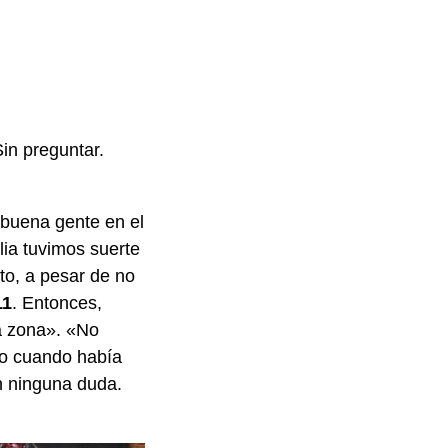
in preguntar.
 buena gente en el
lia tuvimos suerte
o, a pesar de no
11
. Entonces,
a zona». «No
do cuando había
n ninguna duda.