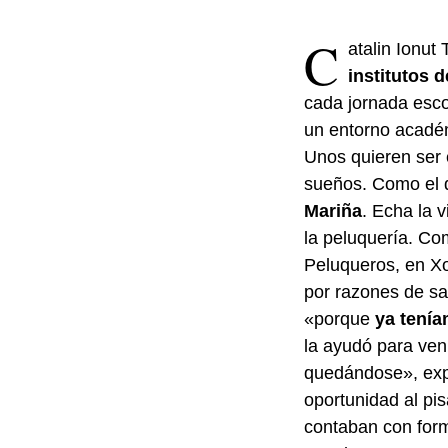
C
atalin Ionut
institutos 
cada jornada esco
un entorno académi
Unos quieren ser e
sueños. Como el 
Mariña
. Echa la 
la peluquería. Co
Peluqueros, en Xov
por razones de sa
«porque
ya tenía
la ayudó para ven
quedándose», expli
oportunidad al pi
contaban con form