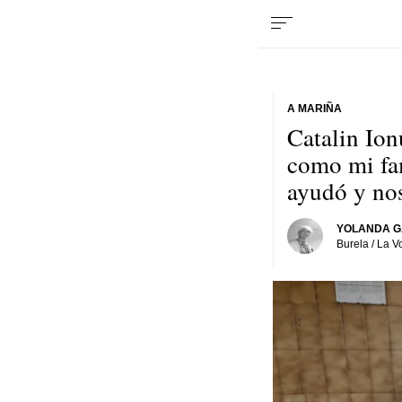
A MARIÑA
Catalin Ion
como mi fam
ayudó y no
YOLANDA G
Burela / La V