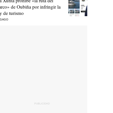
a Xunta prohíbe «la ruta del
arco» de Oubiña por infringir la
ey de turismo
 GAGO