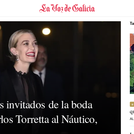
Ta
os invitados de la boda
q
os Torretta al Náutico,
AL