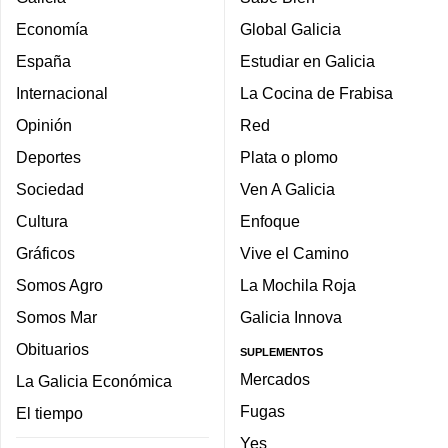
Economía
Global Galicia
España
Estudiar en Galicia
Internacional
La Cocina de Frabisa
Opinión
Red
Deportes
Plata o plomo
Sociedad
Ven A Galicia
Cultura
Enfoque
Gráficos
Vive el Camino
Somos Agro
La Mochila Roja
Somos Mar
Galicia Innova
Obituarios
SUPLEMENTOS
Mercados
La Galicia Económica
Fugas
El tiempo
Yes