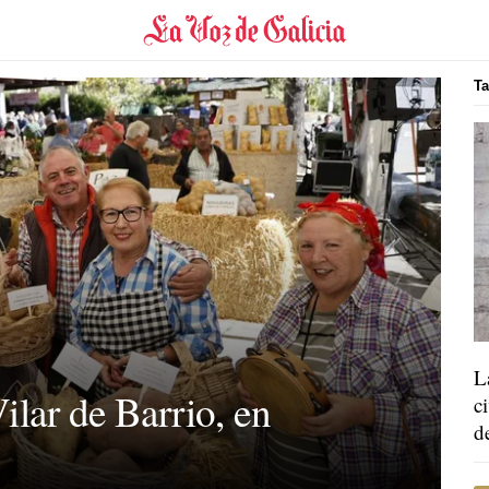
Ta
L
ilar de Barrio, en
c
d