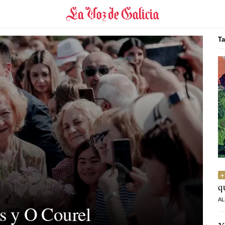
Ta
q
AL
as y O Courel