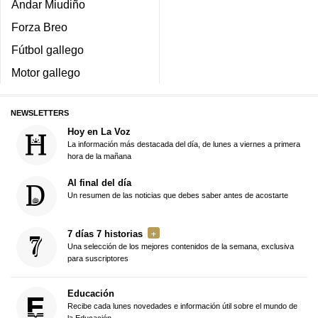
Andar Miudiño
Forza Breo
Fútbol gallego
Motor gallego
NEWSLETTERS
Hoy en La Voz
La información más destacada del día, de lunes a viernes a primera
hora de la mañana
Al final del día
Un resumen de las noticias que debes saber antes de acostarte
7 días 7 historias
Una selección de los mejores contenidos de la semana, exclusiva
para suscriptores
Educación
Recibe cada lunes novedades e información útil sobre el mundo de