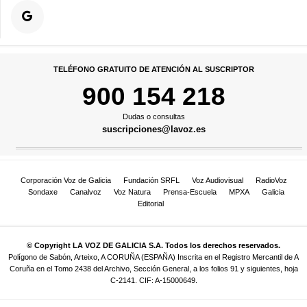
TELÉFONO GRATUITO DE ATENCIÓN AL SUSCRIPTOR
900 154 218
Dudas o consultas
suscripciones@lavoz.es
Corporación Voz de Galicia
Fundación SRFL
Voz Audiovisual
RadioVoz
Sondaxe
Canalvoz
Voz Natura
Prensa-Escuela
MPXA
Galicia
Editorial
© Copyright LA VOZ DE GALICIA S.A. Todos los derechos reservados.
Polígono de Sabón, Arteixo, A CORUÑA (ESPAÑA) Inscrita en el Registro Mercantil de A
Coruña en el Tomo 2438 del Archivo, Sección General, a los folios 91 y siguientes, hoja
C-2141. CIF: A-15000649.