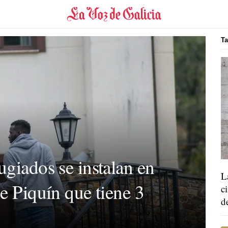
Ta
ugiados se instalan en
L
e Piquín que tiene 3
c
d