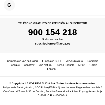
TELÉFONO GRATUITO DE ATENCIÓN AL SUSCRIPTOR
900 154 218
Dudas o consultas
suscripciones@lavoz.es
Corporación Voz de Galicia
Fundación SRFL
Voz Audiovisual
RadioVoz
Sondaxe
Canalvoz
Voz Natura
Prensa-Escuela
MPXA
Galicia
Editorial
© Copyright LA VOZ DE GALICIA S.A. Todos los derechos reservados.
Polígono de Sabón, Arteixo, A CORUÑA (ESPAÑA) Inscrita en el Registro Mercantil de A
Coruña en el Tomo 2438 del Archivo, Sección General, a los folios 91 y siguientes, hoja
C-2141. CIF: A-15000649.