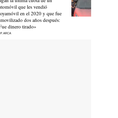
agan la última cuota de un
utomóvil que les vendió
oyamóvil en el 2020 y que fue
nmovilizado dos años después:
Fue dinero tirado»
 P. ARCA