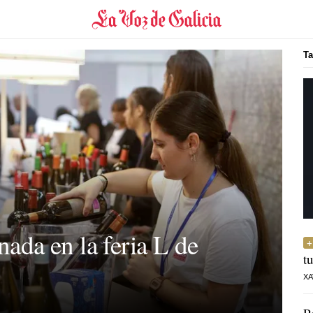
Ta
da en la feria L de
t
XA