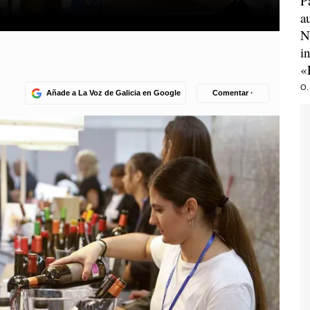
P
a
N
i
«
O.
Añade a La Voz de Galicia en Google
Comentar ·