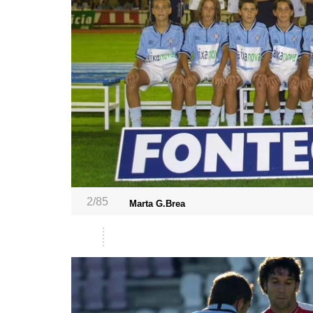
2/85
Marta G.Brea