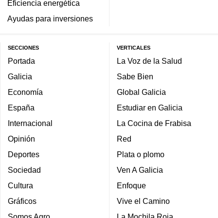
Eficiencia energética
Ayudas para inversiones
SECCIONES
VERTICALES
Portada
La Voz de la Salud
Galicia
Sabe Bien
Economía
Global Galicia
España
Estudiar en Galicia
Internacional
La Cocina de Frabisa
Opinión
Red
Deportes
Plata o plomo
Sociedad
Ven A Galicia
Cultura
Enfoque
Gráficos
Vive el Camino
Somos Agro
La Mochila Roja