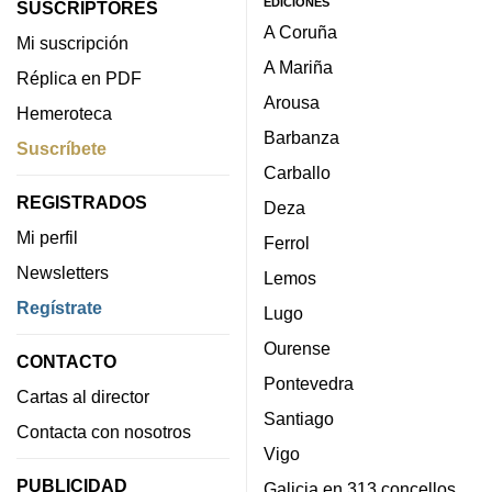
EDICIONES
SUSCRIPTORES
A Coruña
Mi suscripción
A Mariña
Réplica en PDF
Arousa
Hemeroteca
Barbanza
Suscríbete
Carballo
REGISTRADOS
Deza
Mi perfil
Ferrol
Newsletters
Lemos
Regístrate
Lugo
Ourense
CONTACTO
Pontevedra
Cartas al director
Santiago
Contacta con nosotros
Vigo
PUBLICIDAD
Galicia en 313 concellos