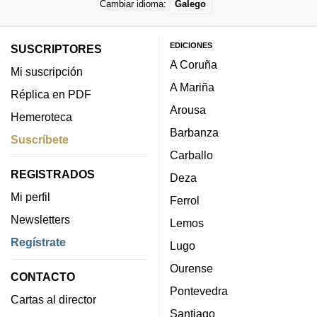
Cambiar idioma:
Galego
EDICIONES
SUSCRIPTORES
A Coruña
Mi suscripción
A Mariña
Réplica en PDF
Arousa
Hemeroteca
Barbanza
Suscríbete
Carballo
REGISTRADOS
Deza
Mi perfil
Ferrol
Newsletters
Lemos
Regístrate
Lugo
Ourense
CONTACTO
Pontevedra
Cartas al director
Santiago