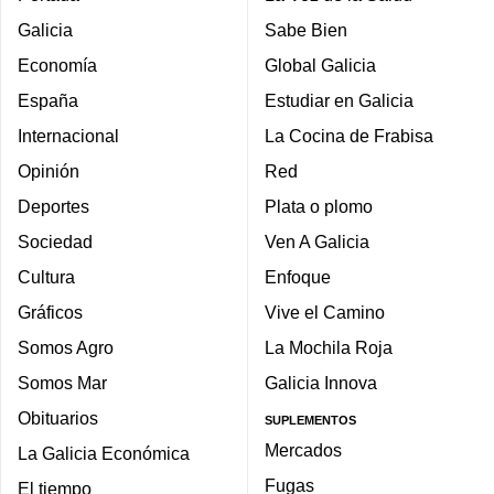
Galicia
Sabe Bien
Economía
Global Galicia
España
Estudiar en Galicia
Internacional
La Cocina de Frabisa
Opinión
Red
Deportes
Plata o plomo
Sociedad
Ven A Galicia
Cultura
Enfoque
Gráficos
Vive el Camino
Somos Agro
La Mochila Roja
Somos Mar
Galicia Innova
Obituarios
SUPLEMENTOS
Mercados
La Galicia Económica
Fugas
El tiempo