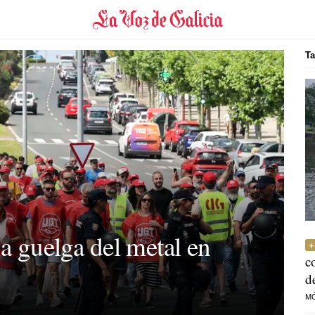
Ta
la guelga del metal en
c
d
M