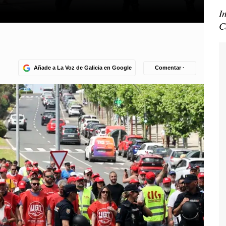
I
C
Añade a La Voz de Galicia en Google
Comentar ·