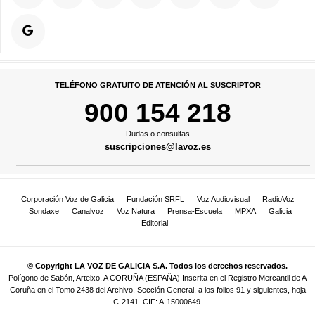
TELÉFONO GRATUITO DE ATENCIÓN AL SUSCRIPTOR
900 154 218
Dudas o consultas
suscripciones@lavoz.es
Corporación Voz de Galicia
Fundación SRFL
Voz Audiovisual
RadioVoz
Sondaxe
Canalvoz
Voz Natura
Prensa-Escuela
MPXA
Galicia
Editorial
© Copyright LA VOZ DE GALICIA S.A. Todos los derechos reservados.
Polígono de Sabón, Arteixo, A CORUÑA (ESPAÑA) Inscrita en el Registro Mercantil de A
Coruña en el Tomo 2438 del Archivo, Sección General, a los folios 91 y siguientes, hoja
C-2141. CIF: A-15000649.