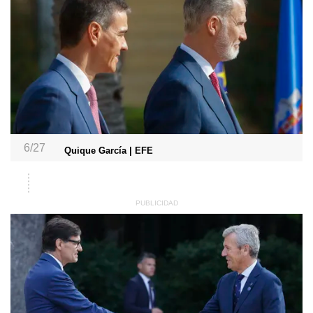
6/27
Quique García | EFE