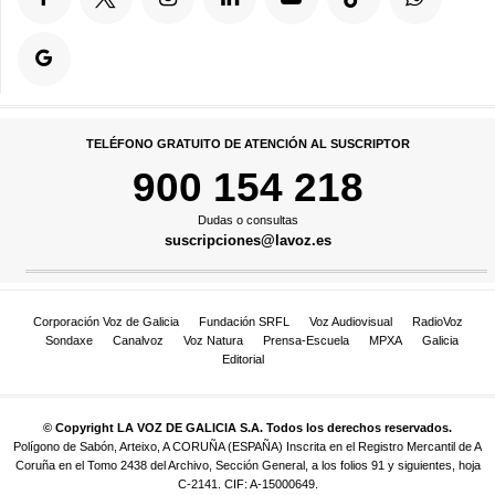
TELÉFONO GRATUITO DE ATENCIÓN AL SUSCRIPTOR
900 154 218
Dudas o consultas
suscripciones@lavoz.es
Corporación Voz de Galicia
Fundación SRFL
Voz Audiovisual
RadioVoz
Sondaxe
Canalvoz
Voz Natura
Prensa-Escuela
MPXA
Galicia
Editorial
© Copyright LA VOZ DE GALICIA S.A. Todos los derechos reservados.
Polígono de Sabón, Arteixo, A CORUÑA (ESPAÑA) Inscrita en el Registro Mercantil de A
Coruña en el Tomo 2438 del Archivo, Sección General, a los folios 91 y siguientes, hoja
C-2141. CIF: A-15000649.