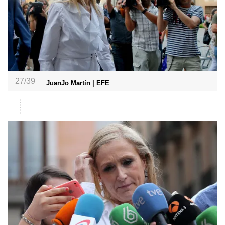
27/39
JuanJo Martín | EFE