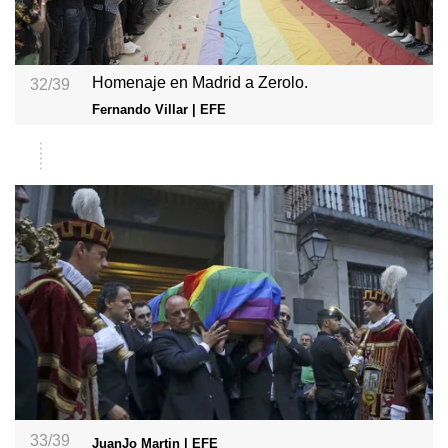
Homenaje en Madrid a Zerolo.
32/39
Fernando Villar | EFE
33/39
JuanJo Martin | EFE