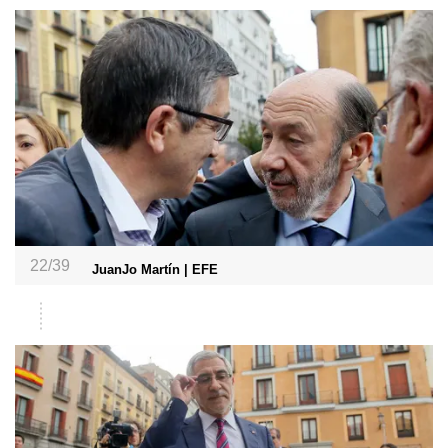
22/39
JuanJo Martín | EFE