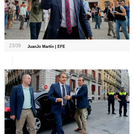
23/39
JuanJo Martín | EFE