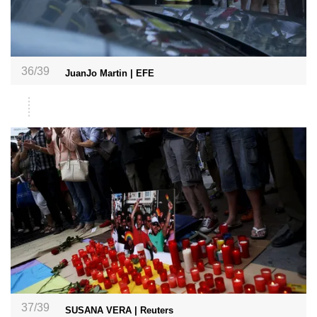
36/39
JuanJo Martin | EFE
37/39
SUSANA VERA | Reuters