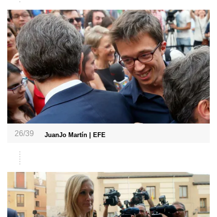
26/39
JuanJo Martín | EFE