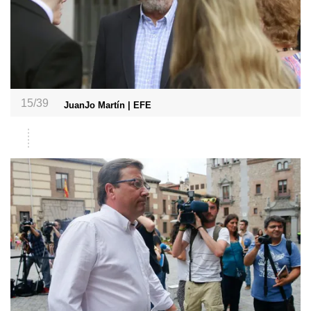
15/39
JuanJo Martín | EFE