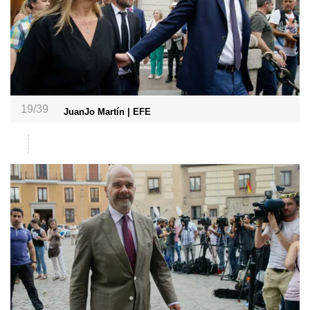
19/39
JuanJo Martín | EFE