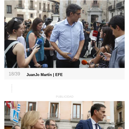
18/39
JuanJo Martín | EFE