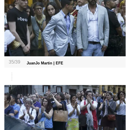
35/39
JuanJo Martin | EFE