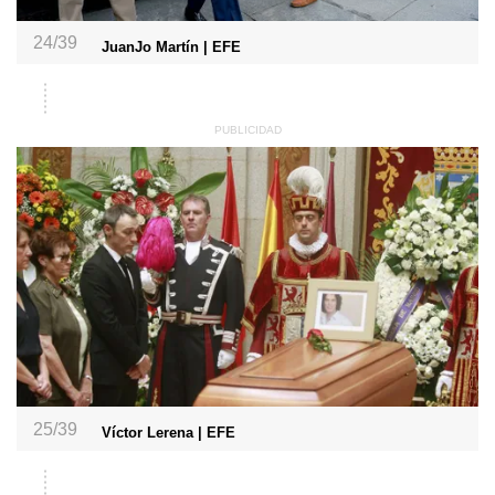
24/39
JuanJo Martín | EFE
25/39
Víctor Lerena | EFE