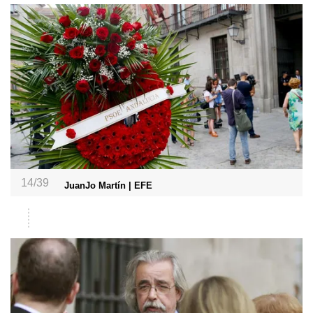
14/39
JuanJo Martín | EFE