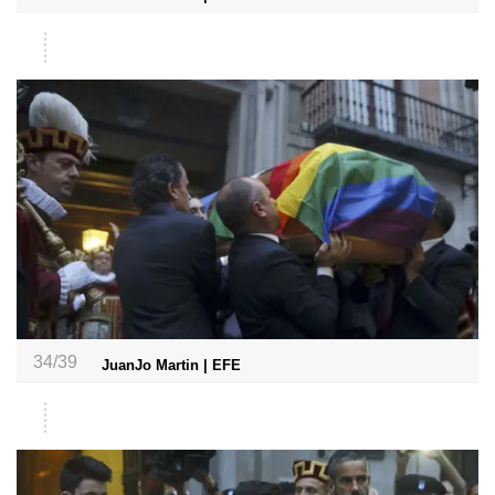
34/39
JuanJo Martin | EFE