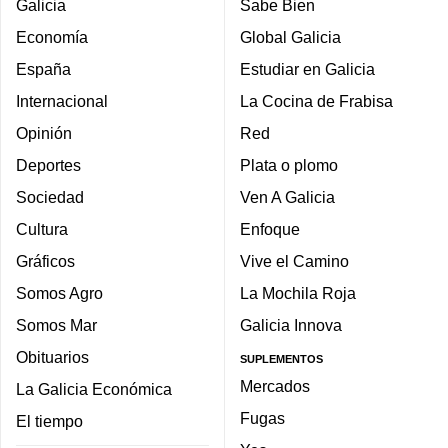
Galicia
Sabe Bien
Economía
Global Galicia
España
Estudiar en Galicia
Internacional
La Cocina de Frabisa
Opinión
Red
Deportes
Plata o plomo
Sociedad
Ven A Galicia
Cultura
Enfoque
Gráficos
Vive el Camino
Somos Agro
La Mochila Roja
Somos Mar
Galicia Innova
Obituarios
SUPLEMENTOS
Mercados
La Galicia Económica
Fugas
El tiempo