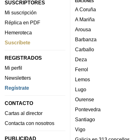
EDICIONES
SUSCRIPTORES
A Coruña
Mi suscripción
A Mariña
Réplica en PDF
Arousa
Hemeroteca
Barbanza
Suscríbete
Carballo
REGISTRADOS
Deza
Mi perfil
Ferrol
Newsletters
Lemos
Regístrate
Lugo
Ourense
CONTACTO
Pontevedra
Cartas al director
Santiago
Contacta con nosotros
Vigo
PUBLICIDAD
Galicia en 313 concellos